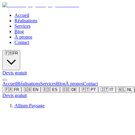
Accueil
Réalisations
Services
Blog
À propos
Contact
🇫🇷
FR
Devis gratuit
Accueil
Réalisations
Services
Blog
À propos
Contact
🇫🇷
FR
🇬🇧
EN
🇪🇸
ES
🇩🇪
DE
🇵🇹
PT
🇮🇹
IT
🇳🇱
NL
Devis gratuit
Allium Paysage