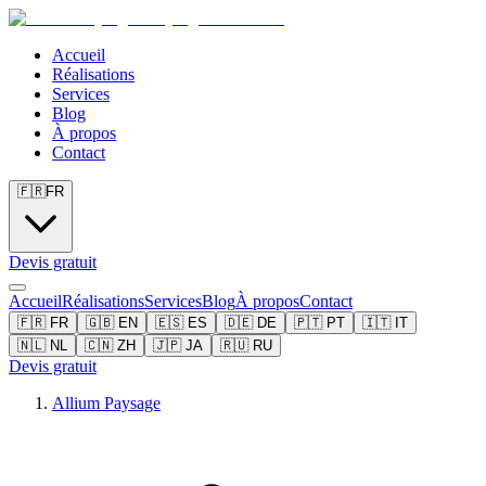
Accueil
Réalisations
Services
Blog
À propos
Contact
🇫🇷
FR
Devis gratuit
Accueil
Réalisations
Services
Blog
À propos
Contact
🇫🇷
FR
🇬🇧
EN
🇪🇸
ES
🇩🇪
DE
🇵🇹
PT
🇮🇹
IT
🇳🇱
NL
🇨🇳
ZH
🇯🇵
JA
🇷🇺
RU
Devis gratuit
Allium Paysage