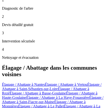
1
Diagnostic de l'arbre
2
Devis détaillé gratuit
3
Intervention sécurisée
4
Nettoyage et évacuation
Élagage / Abattage
dans les communes
voisines
Élagage / Abattage
à
Nantes
Élagage / Abattage
à
Vertou
Élagage /
Abattage
à
Saint-Sébastien-sur-Loire
Élagage / Abattage
à
Rezé
Élagage / Abattage
à
Basse-Goulaine
Élagage / Abattage
à
Haute-Goulaine
Élagage / Abattage
à
La Haye-Fouassière
Élagage /
Abattage
à
Saint-Fiacre-sur-Maine
Élagage / Abattage
à
Monnières
Élagage / Abattage
à
Le Pallet
Élagage / Abattage
à
La