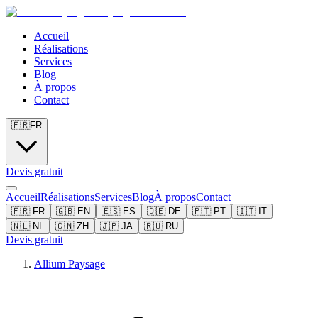
Accueil
Réalisations
Services
Blog
À propos
Contact
🇫🇷
FR
Devis gratuit
Accueil
Réalisations
Services
Blog
À propos
Contact
🇫🇷
FR
🇬🇧
EN
🇪🇸
ES
🇩🇪
DE
🇵🇹
PT
🇮🇹
IT
🇳🇱
NL
🇨🇳
ZH
🇯🇵
JA
🇷🇺
RU
Devis gratuit
Allium Paysage