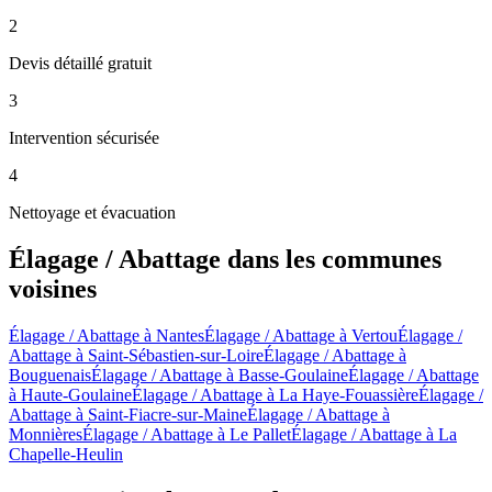
2
Devis détaillé gratuit
3
Intervention sécurisée
4
Nettoyage et évacuation
Élagage / Abattage
dans les communes
voisines
Élagage / Abattage
à
Nantes
Élagage / Abattage
à
Vertou
Élagage /
Abattage
à
Saint-Sébastien-sur-Loire
Élagage / Abattage
à
Bouguenais
Élagage / Abattage
à
Basse-Goulaine
Élagage / Abattage
à
Haute-Goulaine
Élagage / Abattage
à
La Haye-Fouassière
Élagage /
Abattage
à
Saint-Fiacre-sur-Maine
Élagage / Abattage
à
Monnières
Élagage / Abattage
à
Le Pallet
Élagage / Abattage
à
La
Chapelle-Heulin