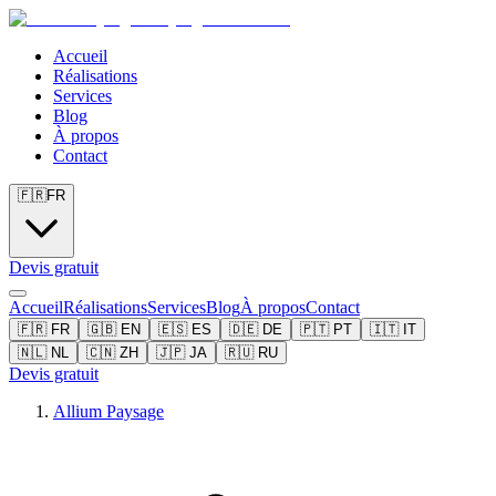
Accueil
Réalisations
Services
Blog
À propos
Contact
🇫🇷
FR
Devis gratuit
Accueil
Réalisations
Services
Blog
À propos
Contact
🇫🇷
FR
🇬🇧
EN
🇪🇸
ES
🇩🇪
DE
🇵🇹
PT
🇮🇹
IT
🇳🇱
NL
🇨🇳
ZH
🇯🇵
JA
🇷🇺
RU
Devis gratuit
Allium Paysage