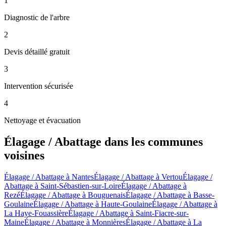
1
Diagnostic de l'arbre
2
Devis détaillé gratuit
3
Intervention sécurisée
4
Nettoyage et évacuation
Élagage / Abattage
dans les communes
voisines
Élagage / Abattage
à
Nantes
Élagage / Abattage
à
Vertou
Élagage /
Abattage
à
Saint-Sébastien-sur-Loire
Élagage / Abattage
à
Rezé
Élagage / Abattage
à
Bouguenais
Élagage / Abattage
à
Basse-
Goulaine
Élagage / Abattage
à
Haute-Goulaine
Élagage / Abattage
à
La Haye-Fouassière
Élagage / Abattage
à
Saint-Fiacre-sur-
Maine
Élagage / Abattage
à
Monnières
Élagage / Abattage
à
La