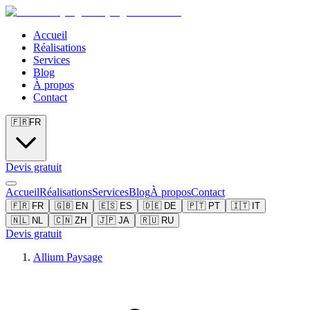
Accueil
Réalisations
Services
Blog
À propos
Contact
🇫🇷
FR
Devis gratuit
Accueil
Réalisations
Services
Blog
À propos
Contact
🇫🇷
FR
🇬🇧
EN
🇪🇸
ES
🇩🇪
DE
🇵🇹
PT
🇮🇹
IT
🇳🇱
NL
🇨🇳
ZH
🇯🇵
JA
🇷🇺
RU
Devis gratuit
Allium Paysage