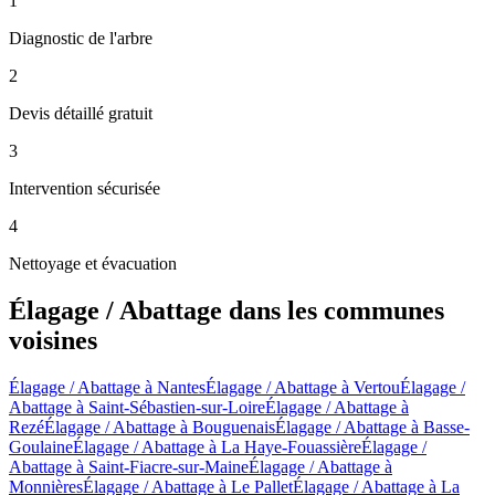
1
Diagnostic de l'arbre
2
Devis détaillé gratuit
3
Intervention sécurisée
4
Nettoyage et évacuation
Élagage / Abattage
dans les communes
voisines
Élagage / Abattage
à
Nantes
Élagage / Abattage
à
Vertou
Élagage /
Abattage
à
Saint-Sébastien-sur-Loire
Élagage / Abattage
à
Rezé
Élagage / Abattage
à
Bouguenais
Élagage / Abattage
à
Basse-
Goulaine
Élagage / Abattage
à
La Haye-Fouassière
Élagage /
Abattage
à
Saint-Fiacre-sur-Maine
Élagage / Abattage
à
Monnières
Élagage / Abattage
à
Le Pallet
Élagage / Abattage
à
La