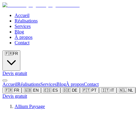
Accueil
Réalisations
Services
Blog
À propos
Contact
🇫🇷
FR
Devis gratuit
Accueil
Réalisations
Services
Blog
À propos
Contact
🇫🇷
FR
🇬🇧
EN
🇪🇸
ES
🇩🇪
DE
🇵🇹
PT
🇮🇹
IT
🇳🇱
NL
Devis gratuit
Allium Paysage