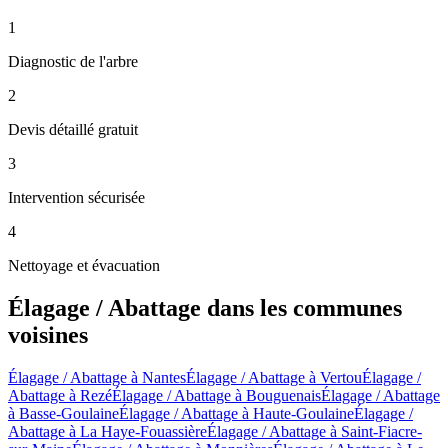
1
Diagnostic de l'arbre
2
Devis détaillé gratuit
3
Intervention sécurisée
4
Nettoyage et évacuation
Élagage / Abattage
dans les communes
voisines
Élagage / Abattage
à
Nantes
Élagage / Abattage
à
Vertou
Élagage /
Abattage
à
Rezé
Élagage / Abattage
à
Bouguenais
Élagage / Abattage
à
Basse-Goulaine
Élagage / Abattage
à
Haute-Goulaine
Élagage /
Abattage
à
La Haye-Fouassière
Élagage / Abattage
à
Saint-Fiacre-