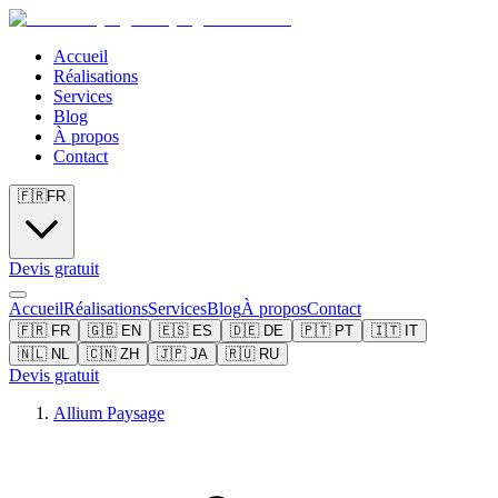
Accueil
Réalisations
Services
Blog
À propos
Contact
🇫🇷
FR
Devis gratuit
Accueil
Réalisations
Services
Blog
À propos
Contact
🇫🇷
FR
🇬🇧
EN
🇪🇸
ES
🇩🇪
DE
🇵🇹
PT
🇮🇹
IT
🇳🇱
NL
🇨🇳
ZH
🇯🇵
JA
🇷🇺
RU
Devis gratuit
Allium Paysage